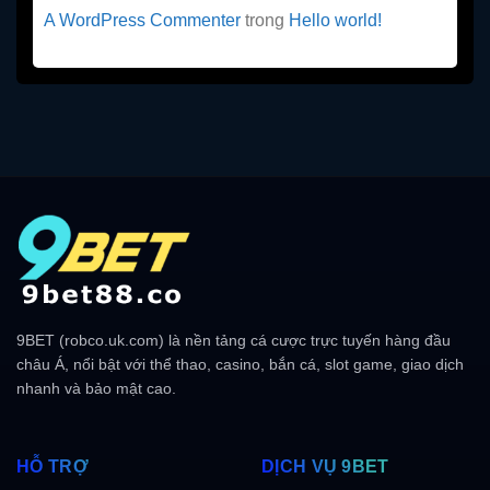
A WordPress Commenter
trong
Hello world!
9BET (robco.uk.com) là nền tảng cá cược trực tuyến hàng đầu
châu Á, nổi bật với thể thao, casino, bắn cá, slot game, giao dịch
nhanh và bảo mật cao.
HỖ TRỢ
DỊCH VỤ 9BET