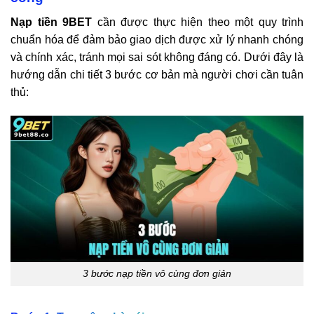
Nạp tiền 9BET
cần được thực hiện theo một quy trình
chuẩn hóa để đảm bảo giao dịch được xử lý nhanh chóng
và chính xác, tránh mọi sai sót không đáng có. Dưới đây là
hướng dẫn chi tiết 3 bước cơ bản mà người chơi cần tuân
thủ:
3 bước nạp tiền vô cùng đơn giản