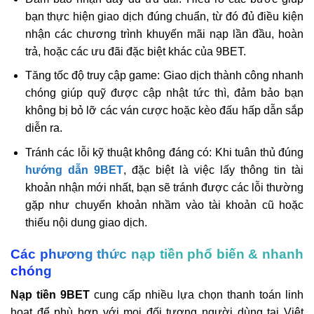
bạn thực hiện giao dịch đúng chuẩn, từ đó đủ điều kiện
nhận các chương trình khuyến mãi nạp lần đầu, hoàn
trả, hoặc các ưu đãi đặc biệt khác của 9BET.
Tăng tốc độ truy cập game: Giao dịch thành công nhanh
chóng giúp quỹ được cập nhật tức thì, đảm bảo bạn
không bị bỏ lỡ các ván cược hoặc kèo đấu hấp dẫn sắp
diễn ra.
Tránh các lỗi kỹ thuật không đáng có: Khi tuân thủ đúng
hướng dẫn 9BET
, đặc biệt là việc lấy thông tin tài
khoản nhận mới nhất, bạn sẽ tránh được các lỗi thường
gặp như chuyển khoản nhầm vào tài khoản cũ hoặc
thiếu nội dung giao dịch.
Các phương thức nạp tiền phổ biến & nhanh
chóng
Nạp tiền 9BET
cung cấp nhiều lựa chọn thanh toán linh
hoạt để phù hợp với mọi đối tượng người dùng tại Việt