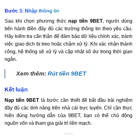
Bước 3: Nhập thông tin
Sau khi chọn phương thức
nạp tiền 9BET
, người dùng
tiến hành điền đầy đủ các trường thông tin theo yêu cầu.
Hãy kiểm tra cẩn thận để đảm bảo dữ liệu chính xác, tránh
việc giao dịch bị treo hoặc chậm xử lý. Khi xác nhận thành
công, hệ thống sẽ xử lý và cập nhật số dư trong thời gian
ngắn.
Xem thêm:
Rút tiền 9BET
Kết luận
Nạp tiền 9BET
là bước cần thiết để bắt đầu trải nghiệm
đầy đủ các tính năng trên nhà cái trực tuyến. Chỉ cần thực
hiện đúng hướng dẫn của 9BET, bạn có thể chủ động
nguồn vốn và tham gia giải trí liền mạch.