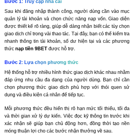
Bước 1: Truy cập nhà cái
Sau khi đăng nhập thành công, người dùng cần vào mục
quản lý tài khoản và chọn chức năng nạp vốn. Giao diện
được thiết kế rõ ràng, giúp dễ dàng nhận biết các tùy chọn
giao dịch chỉ trong vài thao tác. Tại đây, bạn có thể kiểm tra
nhanh thông tin tài khoản, số dư hiện tại và các phương
thức
nạp tiền 9BET
được hỗ trợ.
Bước 2: Lựa chọn phương thức
Hệ thống hỗ trợ nhiều hình thức giao dịch khác nhau nhằm
đáp ứng nhu cầu đa dạng của người dùng. Bạn chỉ cần
chọn phương thức giao dịch phù hợp với thói quen sử
dụng và điều kiện cá nhân để tiếp tục.
Mỗi phương thức đều hiển thị rõ hạn mức tối thiểu, tối đa
và thời gian xử lý dự kiến. Việc đọc kỹ thông tin trước khi
xác nhận sẽ giúp bạn chủ động hơn, đồng thời tạo nền
móng thuận lợi cho các bước nhận thưởng về sau.