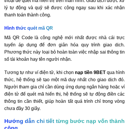
thoại để quét mã hiển thị trên màn hình. Giao dịch được xử
lý tự động và quỹ sẽ được cộng ngay sau khi xác nhận
thanh toán thành công.
Hình thức quét mã QR
Mã QR Code là công nghệ mới nhất được nhà cái trực
tuyến áp dụng để đơn giản hóa quy trình giao dịch.
Phương thức này loại bỏ hoàn toàn việc nhập sai thông tin
số tài khoản hay tên người nhận.
Tương tự như ví điện tử, khi chọn
nạp tiền 9BET
qua hình
thức, hệ thống sẽ tạo một mã duy nhất cho giao dịch đó.
Người tham gia chỉ cần dùng ứng dụng ngân hàng hoặc ví
điện tử để quét mã hiển thị, hệ thống sẽ tự động điền các
thông tin cần thiết, giúp hoàn tất quá trình chỉ trong vòng
chưa đầy 30 giây.
Hướng dẫn chi tiết từng bước nạp vốn thành
công