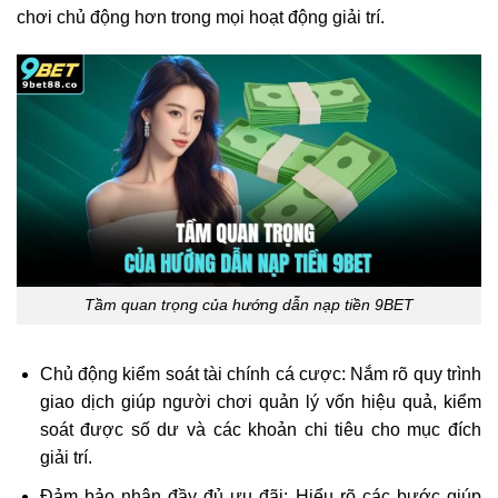
chơi chủ động hơn trong mọi hoạt động giải trí.
Tầm quan trọng của hướng dẫn nạp tiền 9BET
Chủ động kiểm soát tài chính cá cược: Nắm rõ quy trình
giao dịch giúp người chơi quản lý vốn hiệu quả, kiểm
soát được số dư và các khoản chi tiêu cho mục đích
giải trí.
Đảm bảo nhận đầy đủ ưu đãi: Hiểu rõ các bước giúp