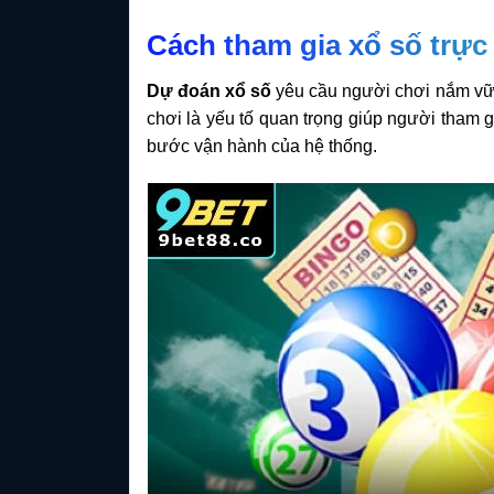
Cách tham gia xổ số trực
Dự đoán xổ số
yêu cầu người chơi nắm vữn
chơi là yếu tố quan trọng giúp người tham 
bước vận hành của hệ thống.