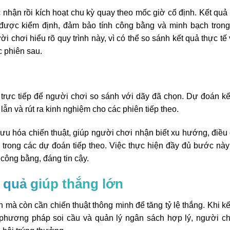
c nhận rồi kích hoạt chu kỳ quay theo mốc giờ cố định. Kết qu
ã được kiểm định, đảm bảo tính công bằng và minh bạch trong
 chơi hiểu rõ quy trình này, vì có thể so sánh kết quả thực tế 
c phiên sau.
trực tiếp để người chơi so sánh với dãy đã chọn. Dự đoán k
lẫn và rút ra kinh nghiệm cho các phiên tiếp theo.
 ưu hóa chiến thuật, giúp người chơi nhận biết xu hướng, điều
trong các dự đoán tiếp theo. Việc thực hiện đầy đủ bước này
công bằng, đáng tin cậy.
 quả giúp thắng lớn
mà còn cần chiến thuật thông minh để tăng tỷ lệ thắng. Khi k
c phương pháp soi cầu và quản lý ngân sách hợp lý, người c