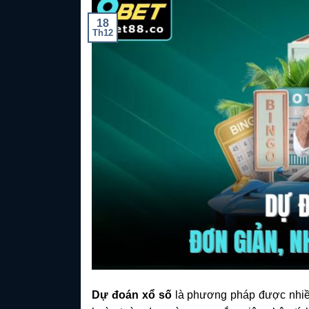
18
Th12
Dự đoán xổ số
là phương pháp được nhiều