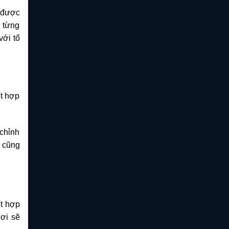
ả được
 từng
với tổ
ết hợp
 chỉnh
 cũng
ết hợp
hơi sẽ